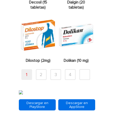
Decosil (15
Dialgin (20
tabletas)
tabletas)
Dilostop (2mg)
Dolikan (10 mg)
1
2
3
4
Descargar en
Descargar en
PlayStore
AppStore