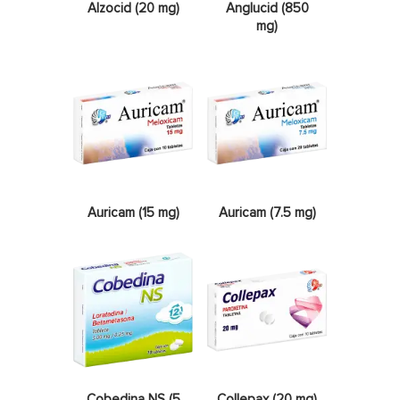
Alzocid (20 mg)
Anglucid (850
mg)
Auricam (15 mg)
Auricam (7.5 mg)
Cobedina NS (5
Collepax (20 mg)