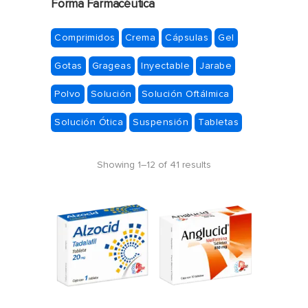
Forma Farmacéutica
Comprimidos
Crema
Cápsulas
Gel
Gotas
Grageas
Inyectable
Jarabe
Polvo
Solución
Solución Oftálmica
Solución Ótica
Suspensión
Tabletas
Showing 1–12 of 41 results