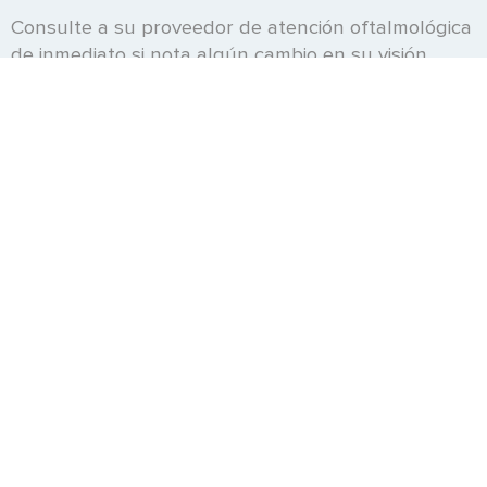
Consulte a su proveedor de atención oftalmológica
de inmediato si nota algún cambio en su visión.
¿Cómo puedo ayudar a prevenir el
glaucoma de ángulo abierto?
El glaucoma de ángulo abierto no se puede
prevenir. Sin embargo, la ceguera se puede
prevenir si el glaucoma se trata antes de que la
presión en el ojo haya dañado demasiado el nervio
óptico.