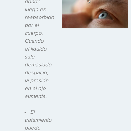
donde
luego es
reabsorbido
por el
cuerpo.
Cuando
el líquido
sale
demasiado
despacio,
la presión
en el ojo
aumenta.
El
tratamiento
puede