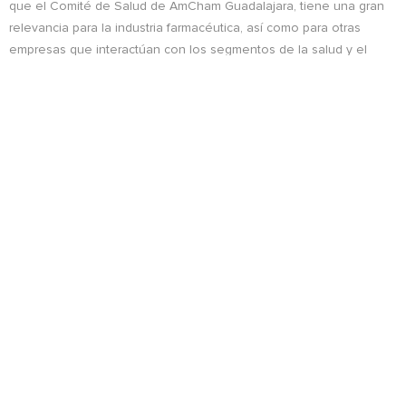
que el Comité de Salud de AmCham Guadalajara, tiene una gran
relevancia para la industria farmacéutica, así como para otras
empresas que interactúan con los segmentos de la salud y el
bienestar.
-ooOoo-
Para mayor información:
Contacto:
jose.amador@collins.com.mx
Descargar nota